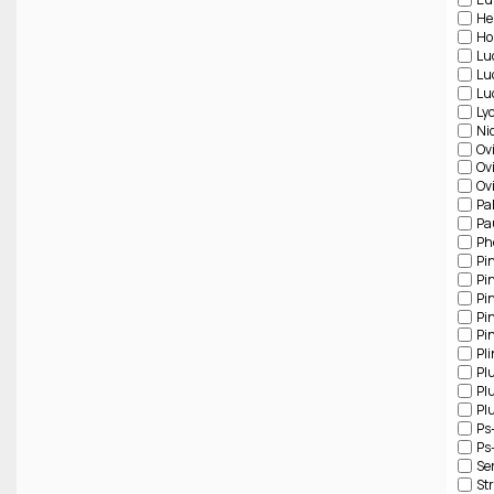
He
Ho
Lu
Lu
Lu
Ly
Ni
Ov
Ov
Ov
Pa
Pa
Ph
Pi
Pi
Pi
Pi
Pi
Pli
Pl
Pl
Pl
Ps
Ps
Se
St